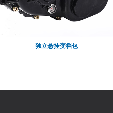
独立悬挂变档包