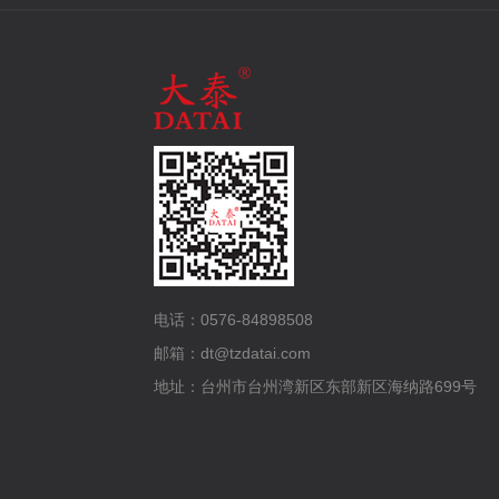
电话：0576-84898508
邮箱：dt@tzdatai.com
地址：台州市台州湾新区东部新区海纳路699号