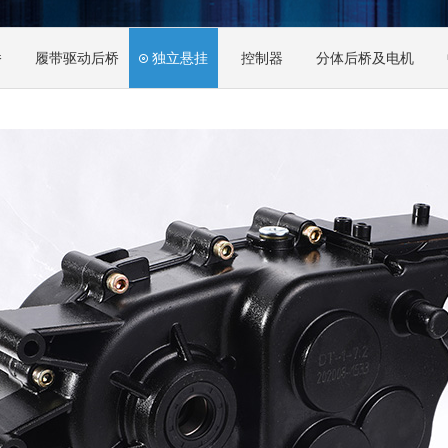
桥
履带驱动后桥
独立悬挂
控制器
分体后桥及电机