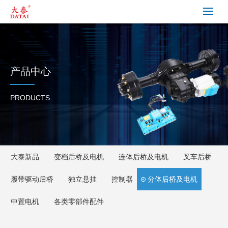
产品中心
PRODUCTS
大泰新品
变档后桥及电机
连体后桥及电机
叉车后桥
履带驱动后桥
独立悬挂
控制器
分体后桥及电机
中置电机
各类零部件配件