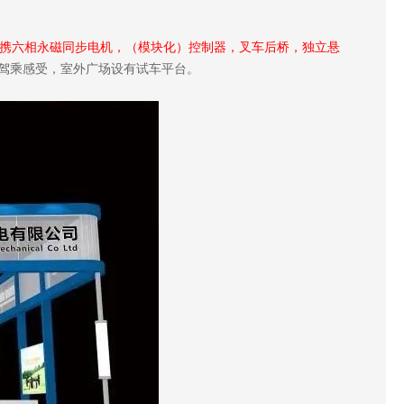
携六相永磁同步电机，（模块化）控制器，叉车后桥，独立悬
驾乘感受，室外广场设有试车平台。