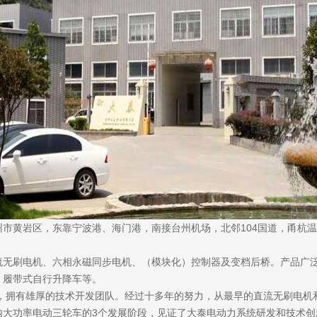
市黄岩区，东靠宁波港、海门港，南接台州机场，北邻104国道，甬杭温
流无刷电机、六相永磁同步电机、（模块化）控制器及变档后桥。产品广
，履带式自行升降车等。
心，拥有雄厚的技术开发团队。经过十多年的努力，从最早的直流无刷电机
内大功率电动三轮车的3个发展阶段，见证了大泰电动力系统研发和技术创